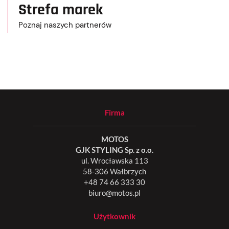
Strefa marek
Poznaj naszych partnerów
Firma
MOTOS
GJK STYLING Sp. z o.o.
ul. Wrocławska 113
58-306 Wałbrzych
+48 74 66 333 30
biuro@motos.pl
Użytkownik