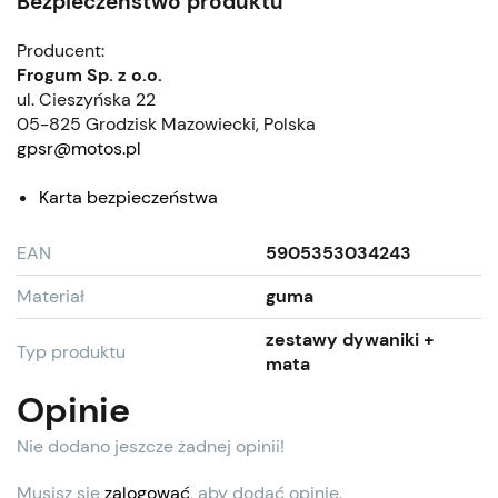
Bezpieczeństwo produktu
Producent:
Frogum Sp. z o.o.
ul. Cieszyńska 22
05-825 Grodzisk Mazowiecki, Polska
gpsr@motos.pl
Karta bezpieczeństwa
EAN
5905353034243
Materiał
guma
zestawy dywaniki +
Typ produktu
mata
Opinie
Nie dodano jeszcze żadnej opinii!
Musisz się
zalogować
, aby dodać opinię.