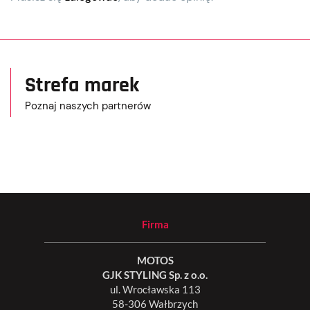
Strefa marek
Poznaj naszych partnerów
Firma
MOTOS
GJK STYLING Sp. z o.o.
ul. Wrocławska 113
58-306 Wałbrzych