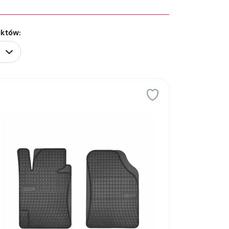
uktów: