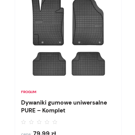
FROGUM
Dywaniki gumowe uniwersalne
PURE – Komplet
79,99
zł
cena: