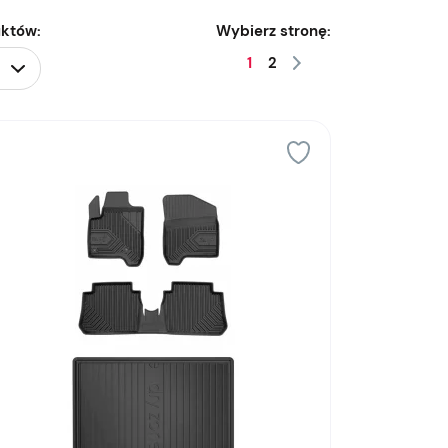
uktów:
Wybierz stronę:
1
2