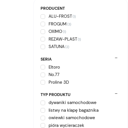
PRODUCENT
ALU-FROST
(1)
FROGUM
(3)
OXIMO
(1)
REZAW-PLAST
(1)
SATUNA
(2)
SERIA
Eltoro
No.77
Proline 3D
TYP PRODUKTU
dywaniki samochodowe
listwy na klapę bagażnika
owiewki samochodowe
pióra wycieraczek