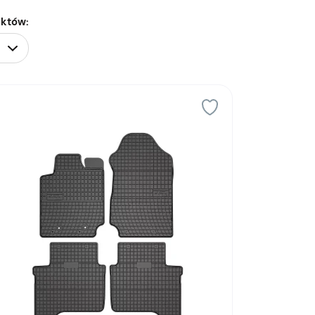
uktów: