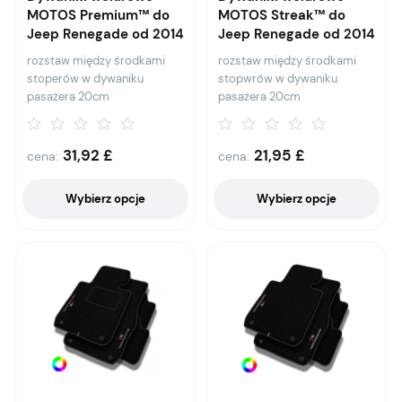
MOTOS Premium™ do
MOTOS Streak™ do
Jeep Renegade od 2014
Jeep Renegade od 2014
rozstaw między środkami
rozstaw między środkami
stoperów w dywaniku
stopwrów w dywaniku
pasażera 20cm
pasażera 20cm
31,92
£
21,95
£
cena:
cena:
Wybierz opcje
Wybierz opcje