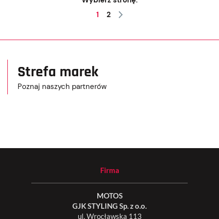
Wybierz stronę:
1
2
Strefa marek
Poznaj naszych partnerów
Firma
MOTOS
GJK STYLING Sp. z o.o.
ul. Wrocławska 113