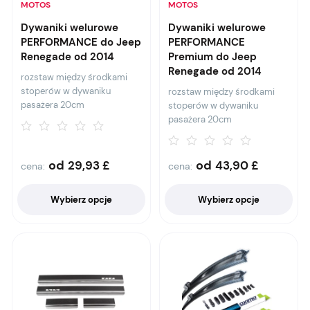
MOTOS
MOTOS
Dywaniki welurowe
Dywaniki welurowe
PERFORMANCE do Jeep
PERFORMANCE
Renegade od 2014
Premium do Jeep
Renegade od 2014
rozstaw między środkami
stoperów w dywaniku
rozstaw między środkami
pasażera 20cm
stoperów w dywaniku
pasażera 20cm
od
od
29,93
£
43,90
£
cena:
cena:
Wybierz opcje
Wybierz opcje