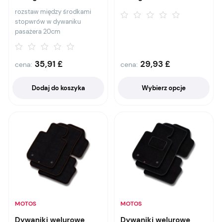
rozstaw między środkami
stopwrów w dywaniku
pasażera 20cm
35,91
£
29,93
£
cena:
cena:
Dodaj do koszyka
Wybierz opcje
MOTOS
MOTOS
Dywaniki welurowe
Dywaniki welurowe