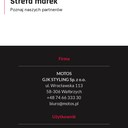
Strefa marek
Poznaj naszych partnerów
Firma
MOTOS
GJK STYLING Sp. z o.o.
ul. Wrocławska 113
58-306 Wałbrzych
+48 74 66 333 30
biuro@motos.pl
Użytkownik