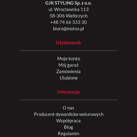
GJK STYLING Sp. z o.o.
ul. Wrocławska 113
58-306 Wałbrzych
+48 74 66 333 30
biuro@motos.pl
Użytkownik
Moje konto
Mój garaż
Zamówienia
Ulubione
Informacje
O nas
Producent dywaników welurowych
Współpraca
Blog
Regulamin