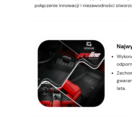
połączenie innowacji i niezawodności stworz
Najwy
Wykona
odporn
Zachow
gwaran
lata.