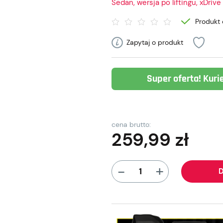
Sedan, wersja po liftingu, xDrive
Produkt 
Zapytaj o produkt
Super oferta! Kuri
cena brutto:
259,99
zł
+
-
D