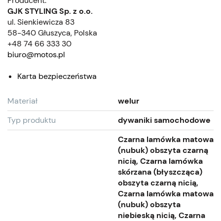
Producent:
GJK STYLING Sp. z o.o.
ul. Sienkiewicza 83
58-340 Głuszyca, Polska
+48 74 66 333 30
biuro@motos.pl
Karta bezpieczeństwa
Materiał
welur
Typ produktu
dywaniki samochodowe
Czarna lamówka matowa
(nubuk) obszyta czarną
nicią, Czarna lamówka
skórzana (błyszcząca)
obszyta czarną nicią,
Czarna lamówka matowa
(nubuk) obszyta
niebieską nicią, Czarna