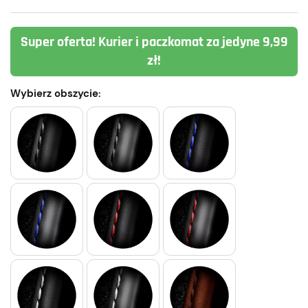
Super oferta! Kurier i paczkomat za jedyne 9,99
zł!
Wybierz obszycie: