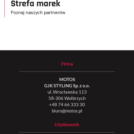
Strefa marek
Poznaj naszych partnerów
Firma
MOTOS
GJK STYLING Sp. z o.o.
ul. Wrocławska 113
58-306 Wałbrzych
+48 74 66 333 30
biuro@motos.pl
Użytkownik