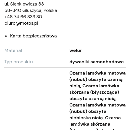
ul. Sienkiewicza 83
58-340 Głuszyca, Polska
+48 74 66 333 30
biuro@motos.pl
Karta bezpieczeństwa
Materiał
welur
Typ produktu
dywaniki samochodowe
Czarna lamówka matowa
(nubuk) obszyta czarną
nicią, Czarna lamówka
skórzana (błyszcząca)
obszyta czarną nicią,
Czarna lamówka matowa
(nubuk) obszyta
niebieską nicią, Czarna
lamówka skórzana