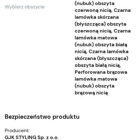
(nubuk) obszyta
Wybierz obszycie
czerwoną nicią, Czarna
lamówka skórzana
(błyszcząca) obszyta
czerwoną nicią, Czarna
lamówka matowa
(nubuk) obszyta białą
nicią, Czarna lamówka
skórzana (błyszcząca)
obszyta białą nicią,
Perforowana brązowa
lamówka matowa
(nubuk) obszyta
brązową nicią
Bezpieczeństwo produktu
Producent:
GJK STYLING Sp. z o.o.