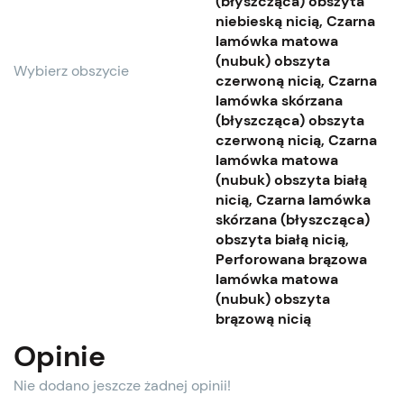
(błyszcząca) obszyta
niebieską nicią, Czarna
lamówka matowa
(nubuk) obszyta
Wybierz obszycie
czerwoną nicią, Czarna
lamówka skórzana
(błyszcząca) obszyta
czerwoną nicią, Czarna
lamówka matowa
(nubuk) obszyta białą
nicią, Czarna lamówka
skórzana (błyszcząca)
obszyta białą nicią,
Perforowana brązowa
lamówka matowa
(nubuk) obszyta
brązową nicią
Opinie
Nie dodano jeszcze żadnej opinii!