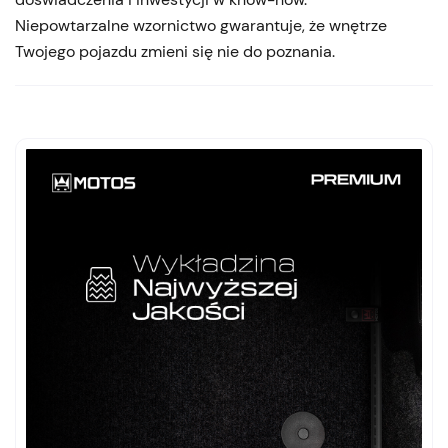
Niepowtarzalne wzornictwo gwarantuje, że wnętrze
Twojego pojazdu zmieni się nie do poznania.