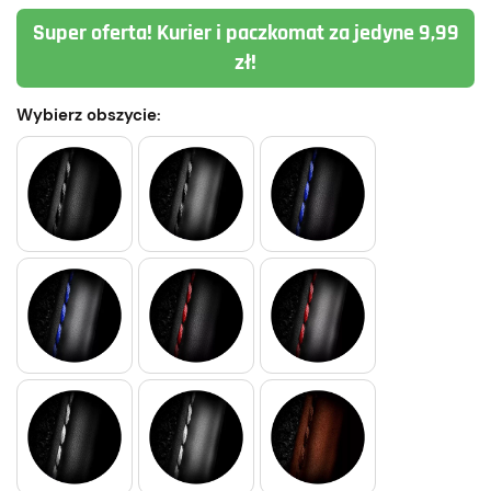
Super oferta! Kurier i paczkomat za jedyne 9,99
zł!
Wybierz obszycie: