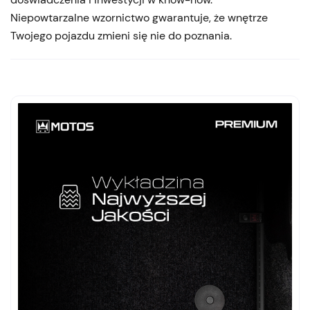
Niepowtarzalne wzornictwo gwarantuje, że wnętrze
Twojego pojazdu zmieni się nie do poznania.