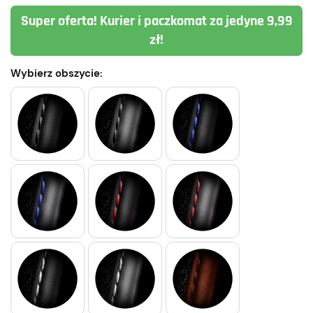
Super oferta! Kurier i paczkomat za jedyne 9,99
zł!
Wybierz obszycie: