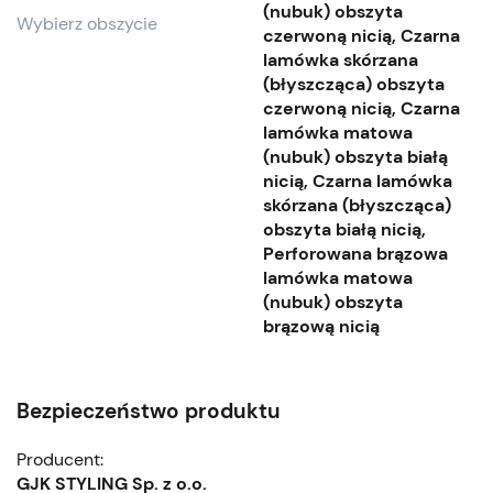
(nubuk) obszyta
Wybierz obszycie
czerwoną nicią, Czarna
lamówka skórzana
(błyszcząca) obszyta
czerwoną nicią, Czarna
lamówka matowa
(nubuk) obszyta białą
nicią, Czarna lamówka
skórzana (błyszcząca)
obszyta białą nicią,
Perforowana brązowa
lamówka matowa
(nubuk) obszyta
brązową nicią
Bezpieczeństwo produktu
Producent:
GJK STYLING Sp. z o.o.