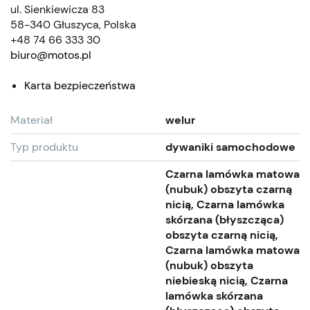
ul. Sienkiewicza 83
58-340 Głuszyca, Polska
+48 74 66 333 30
biuro@motos.pl
Karta bezpieczeństwa
Materiał
welur
Typ produktu
dywaniki samochodowe
Czarna lamówka matowa
(nubuk) obszyta czarną
nicią, Czarna lamówka
skórzana (błyszcząca)
obszyta czarną nicią,
Czarna lamówka matowa
(nubuk) obszyta
niebieską nicią, Czarna
lamówka skórzana