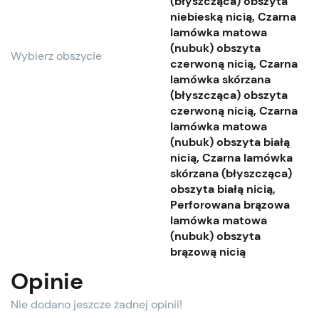
(błyszcząca) obszyta
niebieską nicią, Czarna
lamówka matowa
(nubuk) obszyta
Wybierz obszycie
czerwoną nicią, Czarna
lamówka skórzana
(błyszcząca) obszyta
czerwoną nicią, Czarna
lamówka matowa
(nubuk) obszyta białą
nicią, Czarna lamówka
skórzana (błyszcząca)
obszyta białą nicią,
Perforowana brązowa
lamówka matowa
(nubuk) obszyta
brązową nicią
Opinie
Nie dodano jeszcze żadnej opinii!