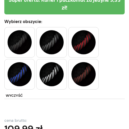
Super oferta! Kurier i paczkomat za jedyne 9,99
zł!
Wybierz obszycie:
WYCZYŚĆ
cena brutto:
109,99
zł