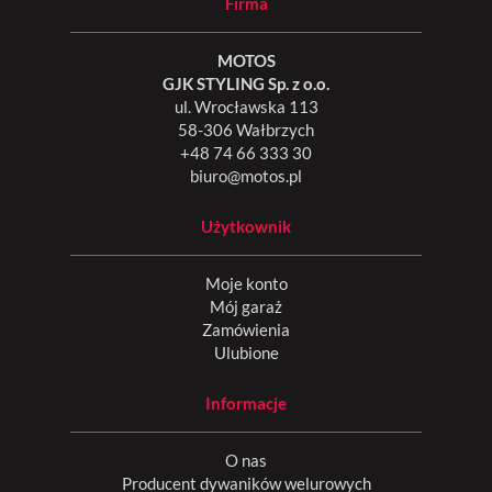
Firma
MOTOS
GJK STYLING Sp. z o.o.
ul. Wrocławska 113
58-306 Wałbrzych
+48 74 66 333 30
biuro@motos.pl
Użytkownik
Moje konto
Mój garaż
Zamówienia
Ulubione
Informacje
O nas
Producent dywaników welurowych