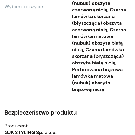
(nubuk) obszyta
Wybierz obszycie
czerwoną nicią, Czarna
lamówka skórzana
(błyszcząca) obszyta
czerwoną nicią, Czarna
lamówka matowa
(nubuk) obszyta białą
nicią, Czarna lamówka
skórzana (błyszcząca)
obszyta białą nicią,
Perforowana brązowa
lamówka matowa
(nubuk) obszyta
brązową nicią
Bezpieczeństwo produktu
Producent:
GJK STYLING Sp. z o.o.