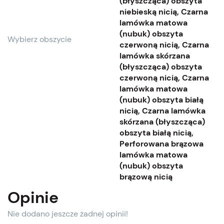
(błyszcząca) obszyta
niebieską nicią, Czarna
lamówka matowa
(nubuk) obszyta
Wybierz obszycie
czerwoną nicią, Czarna
lamówka skórzana
(błyszcząca) obszyta
czerwoną nicią, Czarna
lamówka matowa
(nubuk) obszyta białą
nicią, Czarna lamówka
skórzana (błyszcząca)
obszyta białą nicią,
Perforowana brązowa
lamówka matowa
(nubuk) obszyta
brązową nicią
Opinie
Nie dodano jeszcze żadnej opinii!