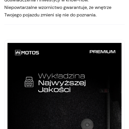
Niepowtarzalne wzornictwo gwarantuje, że wnętrze
Twojego pojazdu zmieni się nie do poznania.