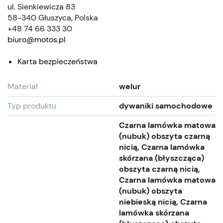
ul. Sienkiewicza 83
58-340 Głuszyca, Polska
+48 74 66 333 30
biuro@motos.pl
Karta bezpieczeństwa
Materiał
welur
Typ produktu
dywaniki samochodowe
Czarna lamówka matowa
(nubuk) obszyta czarną
nicią, Czarna lamówka
skórzana (błyszcząca)
obszyta czarną nicią,
Czarna lamówka matowa
(nubuk) obszyta
niebieską nicią, Czarna
lamówka skórzana