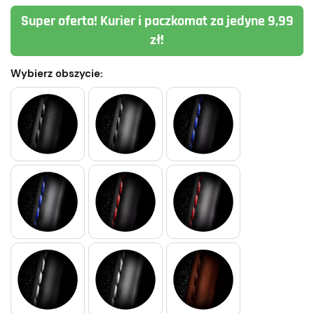
Super oferta! Kurier i paczkomat za jedyne 9,99
zł!
Wybierz obszycie: