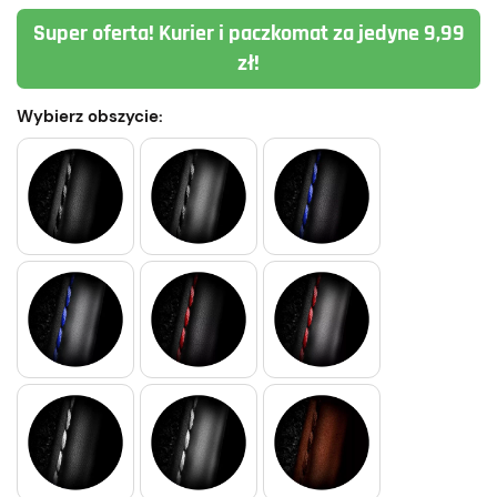
Super oferta! Kurier i paczkomat za jedyne 9,99
zł!
Wybierz obszycie: