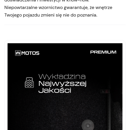
Niepowtarzalne wzornictwo gwarantuje, że wnętrze
Twojego pojazdu zmieni się nie do poznania.