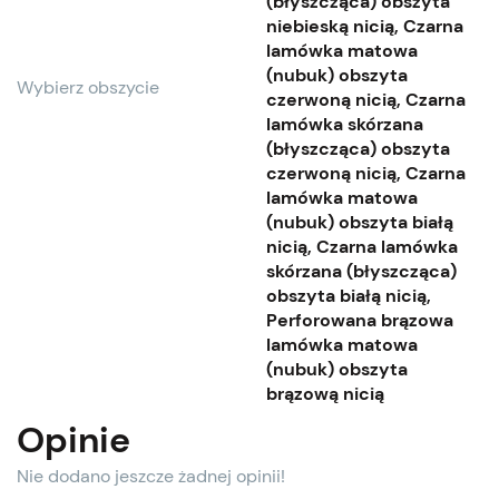
(błyszcząca) obszyta
niebieską nicią, Czarna
lamówka matowa
(nubuk) obszyta
Wybierz obszycie
czerwoną nicią, Czarna
lamówka skórzana
(błyszcząca) obszyta
czerwoną nicią, Czarna
lamówka matowa
(nubuk) obszyta białą
nicią, Czarna lamówka
skórzana (błyszcząca)
obszyta białą nicią,
Perforowana brązowa
lamówka matowa
(nubuk) obszyta
brązową nicią
Opinie
Nie dodano jeszcze żadnej opinii!