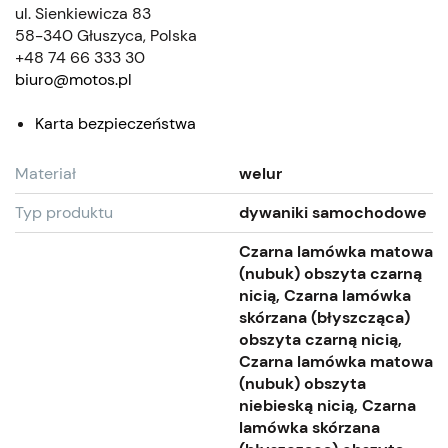
ul. Sienkiewicza 83
58-340 Głuszyca, Polska
+48 74 66 333 30
biuro@motos.pl
Karta bezpieczeństwa
Materiał
welur
Typ produktu
dywaniki samochodowe
Czarna lamówka matowa
(nubuk) obszyta czarną
nicią, Czarna lamówka
skórzana (błyszcząca)
obszyta czarną nicią,
Czarna lamówka matowa
(nubuk) obszyta
niebieską nicią, Czarna
lamówka skórzana