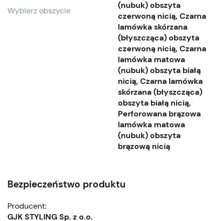
(nubuk) obszyta
Wybierz obszycie
czerwoną nicią, Czarna
lamówka skórzana
(błyszcząca) obszyta
czerwoną nicią, Czarna
lamówka matowa
(nubuk) obszyta białą
nicią, Czarna lamówka
skórzana (błyszcząca)
obszyta białą nicią,
Perforowana brązowa
lamówka matowa
(nubuk) obszyta
brązową nicią
Bezpieczeństwo produktu
Producent:
GJK STYLING Sp. z o.o.