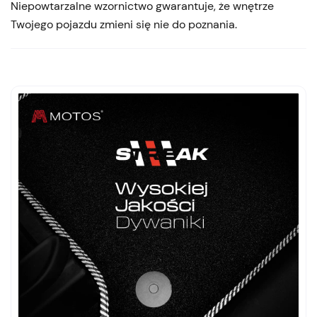
Niepowtarzalne wzornictwo gwarantuje, że wnętrze
Twojego pojazdu zmieni się nie do poznania.