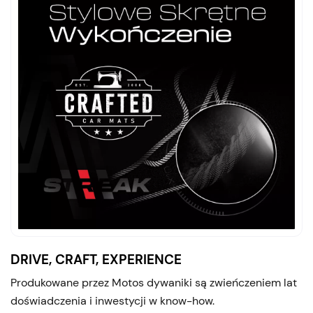
DRIVE, CRAFT, EXPERIENCE
Produkowane przez Motos dywaniki są zwieńczeniem lat
doświadczenia i inwestycji w know-how.