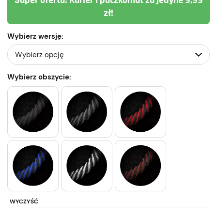
Super oferta! Kurier i paczkomat za jedyne 9,99
zł!
Wybierz wersję:
Wybierz obszycie:
WYCZYŚĆ