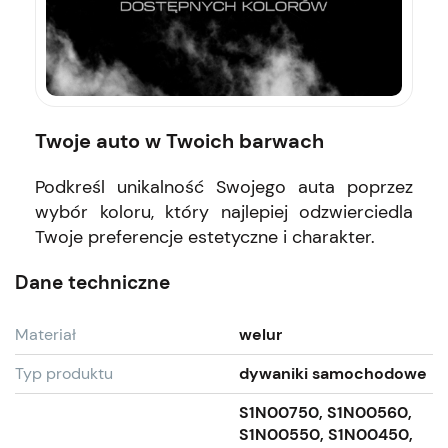
Twoje auto w Twoich barwach
Podkreśl unikalność Swojego auta poprzez
wybór koloru, który najlepiej odzwierciedla
Twoje preferencje estetyczne i charakter.
Dane techniczne
Materiał
welur
Typ produktu
dywaniki samochodowe
S1N00750, S1N00560,
S1N00550, S1N00450,