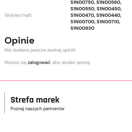
S1N00750, S1N00560,
S1N00550, S1N00450,
Wybierz haft
S1N00470, S1N00440,
S1N00700, S1N00710,
S1N00930
Opinie
Nie dodano jeszcze żadnej opinii!
Musisz się
zalogować
, aby dodać opinię.
Strefa marek
Poznaj naszych partnerów