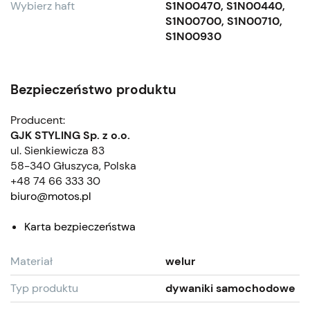
Wybierz haft
S1N00470, S1N00440,
S1N00700, S1N00710,
S1N00930
Bezpieczeństwo produktu
Producent:
GJK STYLING Sp. z o.o.
ul. Sienkiewicza 83
58-340 Głuszyca, Polska
+48 74 66 333 30
biuro@motos.pl
Karta bezpieczeństwa
Materiał
welur
Typ produktu
dywaniki samochodowe