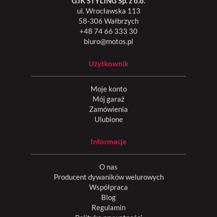
GJK STYLING Sp. z o.o.
ul. Wrocławska 113
58-306 Wałbrzych
+48 74 66 333 30
biuro@motos.pl
Użytkownik
Moje konto
Mój garaż
Zamówienia
Ulubione
Informacje
O nas
Producent dywaników welurowych
Współpraca
Blog
Regulamin