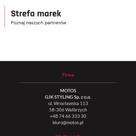
Strefa marek
Poznaj naszych partnerów
Firma
MOTOS
GJK STYLING Sp. z o.o.
ul. Wrocławska 113
58-306 Wałbrzych
+48 74 66 333 30
biuro@motos.pl