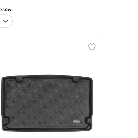
uktów: