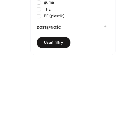
guma
TPE
PE (plastik)
DOSTĘPNOŚĆ
Usuń filtry