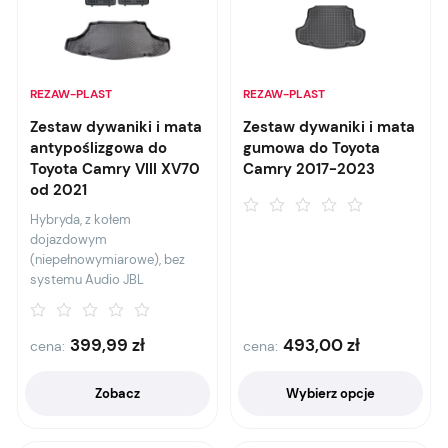
REZAW-PLAST
REZAW-PLAST
Zestaw dywaniki i mata
Zestaw dywaniki i mata
antypoślizgowa do
gumowa do Toyota
Toyota Camry VIII XV70
Camry 2017-2023
od 2021
Hybryda, z kołem
dojazdowym
(niepełnowymiarowe), bez
systemu Audio JBL
399,99
zł
493,00
zł
cena:
cena:
Zobacz
Wybierz opcje