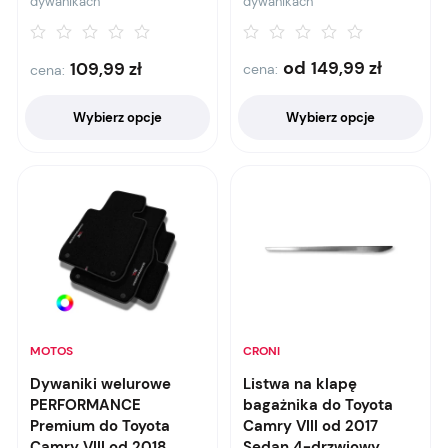
dywanikach
dywanikach
od
149,99
zł
109,99
zł
cena:
cena:
Wybierz opcje
Wybierz opcje
MOTOS
CRONI
Dywaniki welurowe
Listwa na klapę
PERFORMANCE
bagażnika do Toyota
Premium do Toyota
Camry VIII od 2017
Camry VIII od 2018
Sedan 4-drzwiowy