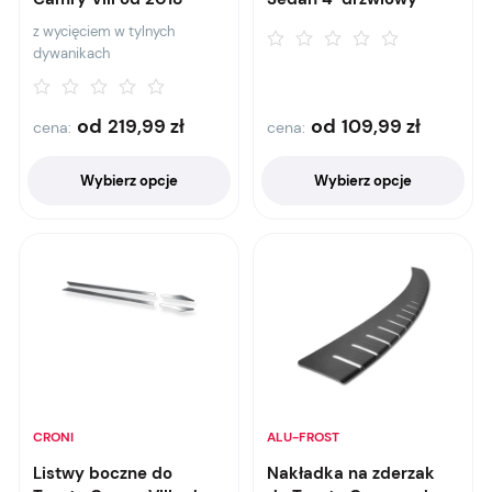
z wycięciem w tylnych
dywanikach
od
od
219,99
zł
109,99
zł
cena:
cena:
Wybierz opcje
Wybierz opcje
CRONI
ALU-FROST
Listwy boczne do
Nakładka na zderzak