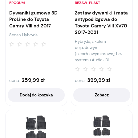
FROGUM
REZAW-PLAST
Dywaniki gumowe 3D
Zestaw dywaniki i mata
ProLine do Toyota
antypoślizgowa do
Camry VIII od 2017
Toyota Camry VIII XV70
2017-2021
Sedan, Hybryda
Hybryda, z kołem
dojazdowym
(niepełnowymiarowe), bez
systemu Audio JBL
259,99
zł
399,99
zł
cena:
cena:
Dodaj do koszyka
Zobacz