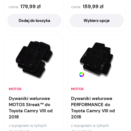
179,99
zł
159,99
zł
cena:
cena:
Dodaj do koszyka
Wybierz opcje
MOTOS
MOTOS
Dywaniki welurowe
Dywaniki welurowe
MOTOS Streak™ do
PERFORMANCE do
Toyota Camry VIII od
Toyota Camry VIII od
2018
2018
z wycięciem w tylnych
z wycięciem w tylnych